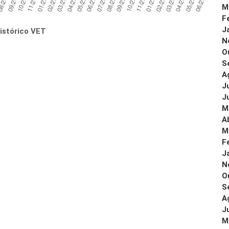
M
F
J
istórico VET
N
O
S
A
J
J
M
A
M
F
J
N
O
S
A
J
M