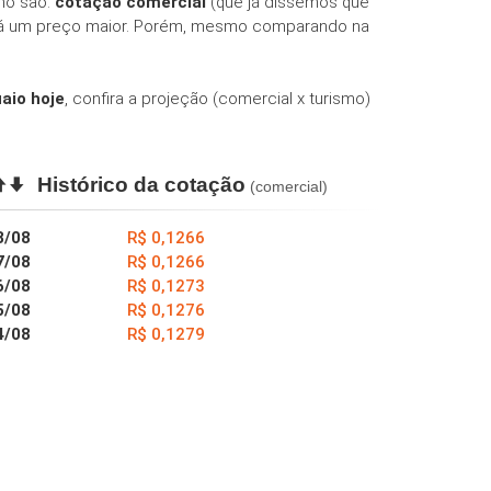
smo são:
cotação comercial
(que já dissemos que
erá um preço maior. Porém, mesmo comparando na
aio hoje
, confira a projeção (comercial x turismo)
Histórico da cotação
(comercial)
8/08
R$ 0,1266
7/08
R$ 0,1266
6/08
R$ 0,1273
5/08
R$ 0,1276
4/08
R$ 0,1279