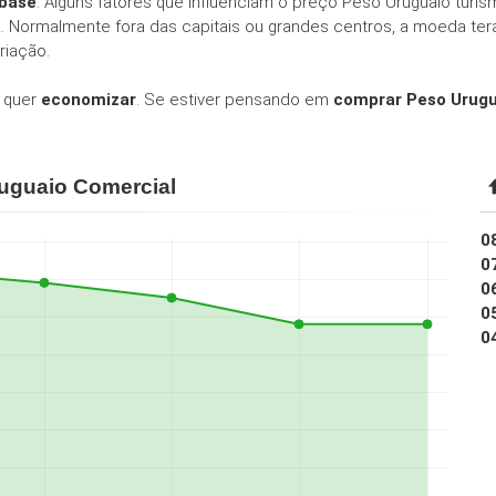
 base
. Alguns fatores que influenciam o preço Peso Uruguaio turi
á
. Normalmente fora das capitais ou grandes centros, a moeda t
riação.
 quer
economizar
. Se estiver pensando em
comprar Peso Urugu
uguaio Comercial
0
0
0
0
0