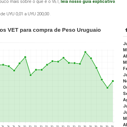
ouco mais sobre o que é o VET,
leia nosso guia explicativo
.
de UYU 0,01 a UYU 200,00 .
ços VET para compra de Peso Uruguaio
J
M
A
M
F
J
N
O
S
A
J
J
M
A