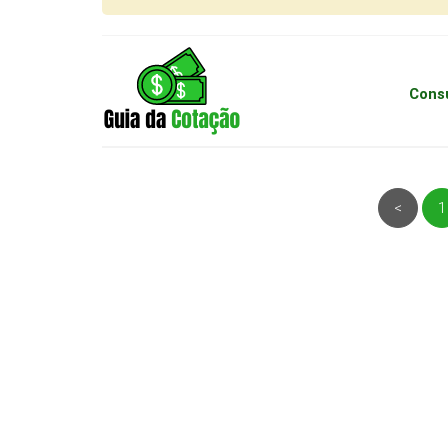
Consu
<
1