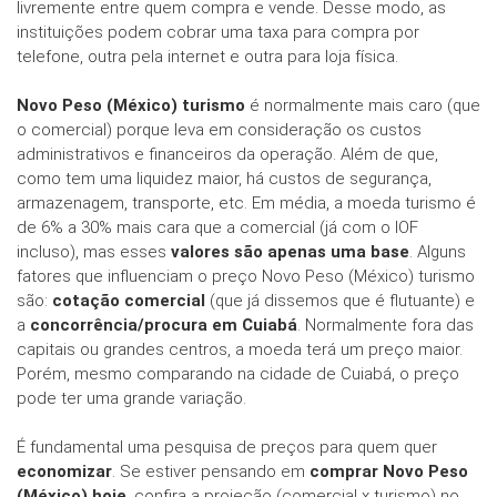
livremente entre quem compra e vende. Desse modo, as
instituições podem cobrar uma taxa para compra por
telefone, outra pela internet e outra para loja física.
Novo Peso (México) turismo
é normalmente mais caro (que
o comercial) porque leva em consideração os custos
administrativos e financeiros da operação. Além de que,
como tem uma liquidez maior, há custos de segurança,
armazenagem, transporte, etc. Em média, a moeda turismo é
de 6% a 30% mais cara que a comercial (já com o IOF
incluso), mas esses
valores são apenas uma base
. Alguns
fatores que influenciam o preço Novo Peso (México) turismo
são:
cotação comercial
(que já dissemos que é flutuante) e
a
concorrência/procura em Cuiabá
. Normalmente fora das
capitais ou grandes centros, a moeda terá um preço maior.
Porém, mesmo comparando na cidade de Cuiabá, o preço
pode ter uma grande variação.
É fundamental uma pesquisa de preços para quem quer
economizar
. Se estiver pensando em
comprar Novo Peso
(México) hoje
, confira a projeção (comercial x turismo) no