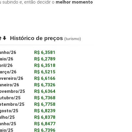
 subindo e, então decidir o
melhor momento
Histórico de preços
(turismo)
unho/26
R$ 6,3581
aio/26
R$ 6,2789
bril/26
R$ 6,3518
arço/26
R$ 6,5215
evereiro/26
R$ 6,6166
aneiro/26
R$ 6,7326
ovembro/25
R$ 6,6364
utubro/25
R$ 6,7368
etembro/25
R$ 6,7758
gosto/25
R$ 6,8239
ulho/25
R$ 6,8378
unho/25
R$ 6,8477
aio/25
R$ 6,7396