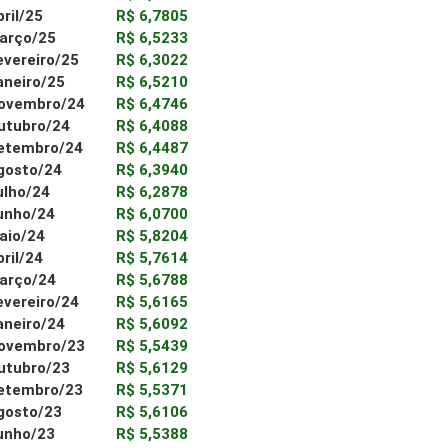
bril/25
R$ 6,7805
arço/25
R$ 6,5233
evereiro/25
R$ 6,3022
aneiro/25
R$ 6,5210
ovembro/24
R$ 6,4746
utubro/24
R$ 6,4088
etembro/24
R$ 6,4487
gosto/24
R$ 6,3940
ulho/24
R$ 6,2878
unho/24
R$ 6,0700
aio/24
R$ 5,8204
bril/24
R$ 5,7614
arço/24
R$ 5,6788
evereiro/24
R$ 5,6165
aneiro/24
R$ 5,6092
ovembro/23
R$ 5,5439
utubro/23
R$ 5,6129
etembro/23
R$ 5,5371
gosto/23
R$ 5,6106
unho/23
R$ 5,5388