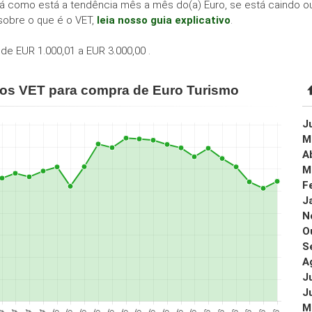
á como está a tendência mês a mês do(a) Euro, se está caindo ou
sobre o que é o VET,
leia nosso guia explicativo
.
de EUR 1.000,01 a EUR 3.000,00 .
ços VET para compra de Euro Turismo
J
M
A
M
F
J
N
O
S
A
J
J
M