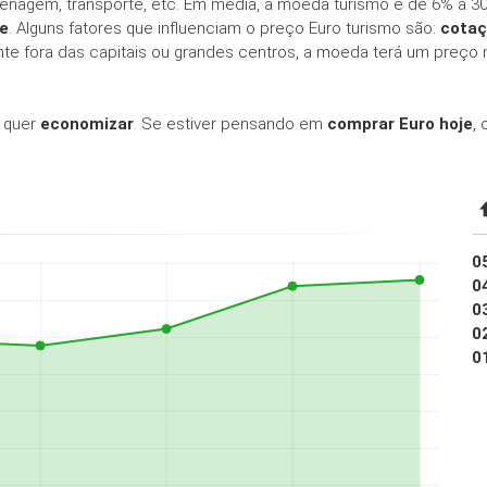
zenagem, transporte, etc. Em média, a moeda turismo é de 6% a 30
se
. Alguns fatores que influenciam o preço Euro turismo são:
cotaç
te fora das capitais ou grandes centros, a moeda terá um preç
 quer
economizar
. Se estiver pensando em
comprar Euro hoje
,
0
0
0
0
0