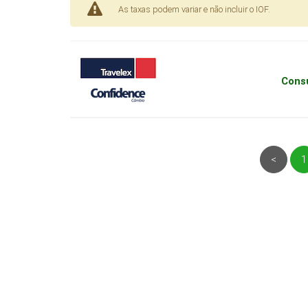
As taxas podem variar e não incluir o IOF.
Consu
<
1