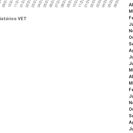
A
M
F
istórico VET
J
N
O
S
A
J
J
M
A
M
F
J
N
O
S
A
J