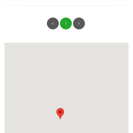
<
1
>