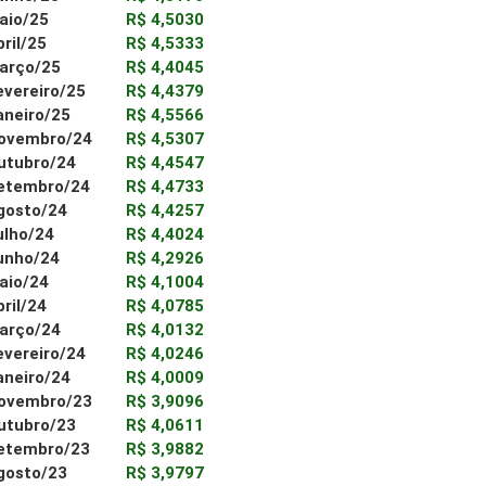
aio/25
R$ 4,5030
bril/25
R$ 4,5333
arço/25
R$ 4,4045
evereiro/25
R$ 4,4379
aneiro/25
R$ 4,5566
ovembro/24
R$ 4,5307
utubro/24
R$ 4,4547
etembro/24
R$ 4,4733
gosto/24
R$ 4,4257
ulho/24
R$ 4,4024
unho/24
R$ 4,2926
aio/24
R$ 4,1004
bril/24
R$ 4,0785
arço/24
R$ 4,0132
evereiro/24
R$ 4,0246
aneiro/24
R$ 4,0009
ovembro/23
R$ 3,9096
utubro/23
R$ 4,0611
etembro/23
R$ 3,9882
gosto/23
R$ 3,9797