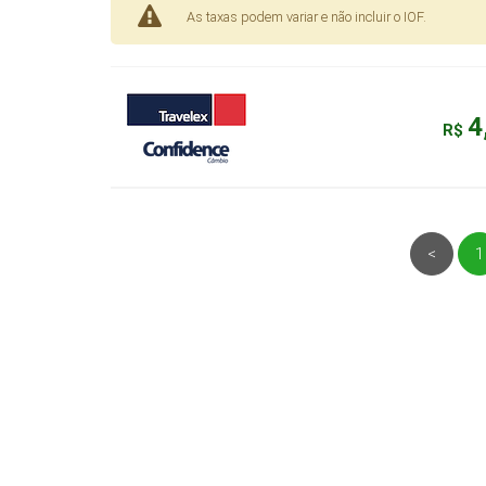
As taxas podem variar e não incluir o IOF.
4
R$
<
1